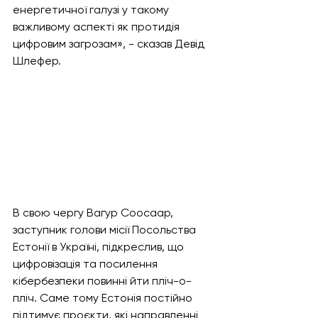
енергетичної галузі у такому 
важливому аспекті як протидія 
цифровим загрозам», - сказав Девід 
Шлефер.  
В свою чергу Вагур Соосаар, 
заступник голови місії Посольства 
Естонії в Україні, підкреслив, що 
цифровізація та посилення 
кібербезпеки повинні йти пліч-о-
пліч. Саме тому Естонія постійно 
підтимує проєкти, які направленні 