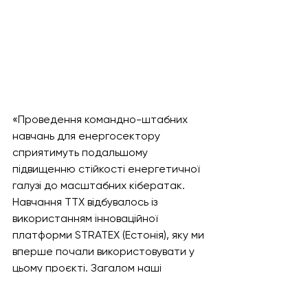
«Проведення командно-штабних 
навчань для енергосектору 
сприятимуть подальшому 
підвищенню стійкості енергетичної 
галузі до масштабних кібератак. 
Навчання TTX відбувалось із 
використанням інноваційної  
платформи STRATEX (Естонія), яку ми 
вперше почали використовувати у 
цьому проєкті. Загалом наші 
експерти вивчають світовий та 
європейський  досвід проведення 