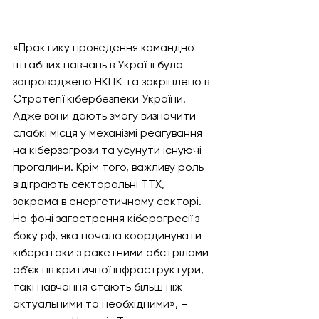
«Практику проведення командно-
штабних навчань в Україні було 
запроваджено НКЦК та закріплено в 
Стратегії кібербезпеки України. 
Адже вони дають змогу визначити 
слабкі місця у механізмі реагування 
на кіберзагрози та усунути існуючі 
прогалини. Крім того, важливу роль 
відіграють секторальні ТТХ, 
зокрема в енергетичному секторі. 
На фоні загострення кіберагресії з 
боку рф, яка почала координувати 
кібератаки з ракетними обстрілами 
об’єктів критичної інфраструктури, 
такі навчання стають більш ніж 
актуальними та необхідними», – 