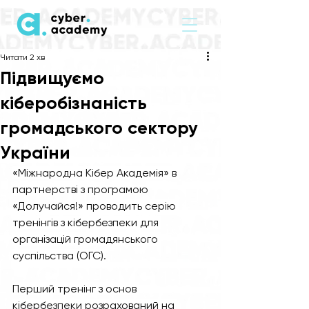
Читати 2 хв
Підвищуємо
кіберобізнаність
громадського сектору
України
«Міжнародна Кібер Академія» в 
партнер
стві з програмою 
«Долучайся!» про
водить серію 
тренінгів з кібербезпеки для 
організацій громадянського 
суспільства (ОГС).
Перший тренінг з основ 
кібербезпеки розрахований на 