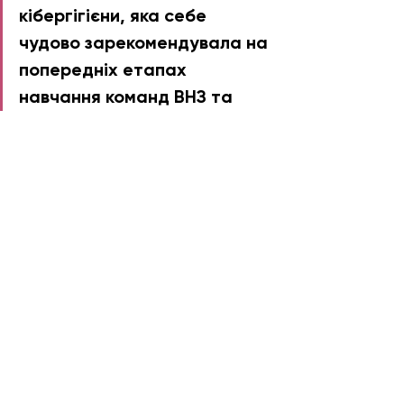
кібергігієни, яка себе 
чудово зарекомендувала на 
попередніх етапах 
навчання команд ВНЗ та 
операторів критичної 
інфраструктури», - пояснює 
Валерій Цюпа, президент 
«Міжнародної 
Кібер Академії». 
Тренінги для ОГС відбуваються в 
рамках проєкту «Програма 
сприяння громадській активності 
«Долучайся!», що фінансується 
Агентством США з міжнародного 
розвитку (USAID) та здійснюється 
Pact в Україні.