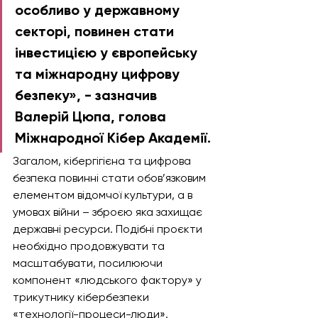
особливо у державному 
секторі, повинен стати 
інвестицією у європейську 
та міжнародну цифрову 
безпеку», - зазначив 
Валерій Цюпа, голова 
Міжнародної Кібер Академії.
Загалом, кібергігієна та цифрова 
безпека повинні стати обов’язковим 
елементом відомчої культури, а в 
умовах війни – зброєю яка захищає 
державні ресурси. Подібні проєкти 
необхідно продовжувати та 
масштабувати, посилюючи 
компонент «людського фактору» у 
трикутнику кібербезпеки 
«технології-процеси-люди».