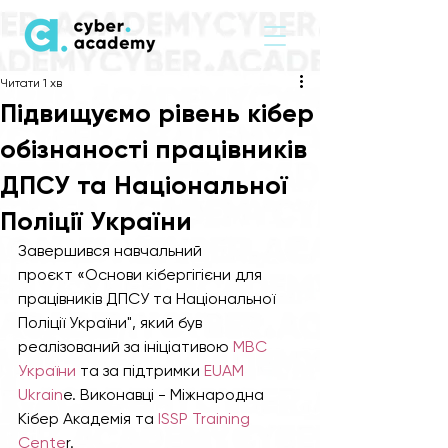
Читати 1 хв
Підвищуємо рівень кібер
обізнаності працівників
ДПСУ та Національної
Поліції України
Завершився навчальний 
проєкт «Основи кібергігієни для 
працівників ДПСУ та Національної 
Поліції України", який був 
реалізований за ініціативою 
МВС 
України
 та за підтримки
 EUAM 
Ukrain
e. Виконавці - Міжнародна 
Кібер Академія та
 ISSP Training 
Cente
r.