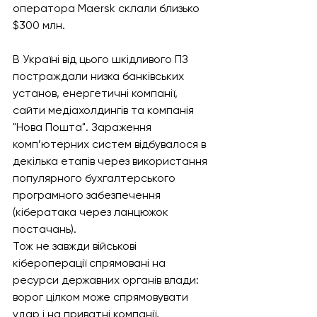
оператора Maersk склали близько 
$300 млн. 
В Україні від цього шкідливого ПЗ 
постраждали низка банківських 
установ, енергетичні компанії, 
сайти медіахолдингів та компанія 
"Нова Пошта". Зараження 
комп’ютерних систем відбувалося в 
декілька етапів через використання 
популярного бухгалтерського 
програмного забезпечення 
(кібератака через ланцюжок 
постачань).
Тож не завжди військові 
кібероперації спрямовані на 
ресурси державних органів влади: 
ворог цілком може спрямовувати 
удар і на приватні компанії, 