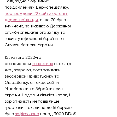
Тоді, згідно з офіційним 
повідомленням Держспецзв’язку, 
постраждали 22 сайти органів 
державної влади
, а ще 70 було 
вимкнено, за вказівкою Державної 
служби спеціального зв'язку та 
захисту інформації України та 
Служби безпеки України.
15 лютого 2022-го 
розпочалася 
нова хвиля
 атак, від 
якої, зокрема, постраждали 
вебсервіси ПриватБанку та 
Ощадбанку, а також сайти 
Міноборони та Збройних сил 
України. Надалі й кількість атак, і 
варіативність методів лише 
зростали. Так, лише до 16 березня 
було 
зафіксовано
 понад 3000 DDoS-