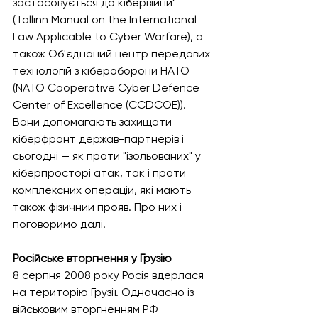
застосовується до кібервійни" 
(Tallinn Manual on the International 
Law Applicable to Cyber Warfare), а 
також Об'єднаний центр передових 
технологій з кібероборони НАТО 
(NATO Cooperative Cyber Defence 
Center of Excellence (CCDCOE)). 
Вони допомагають захищати 
кіберфронт держав-партнерів і 
сьогодні — як проти "ізольованих" у 
кіберпросторі атак, так і проти 
комплексних операцій, які мають 
також фізичний прояв. Про них і 
поговоримо далі.
Російське вторгнення у Грузію
8 серпня 2008 року Росія вдерлася 
на територію Грузії. Одночасно із 
військовим вторгненням РФ 