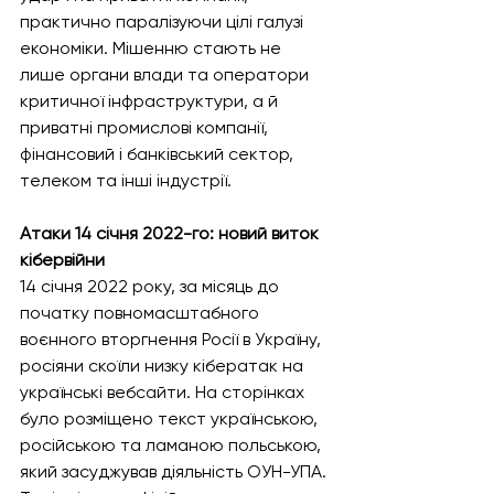
практично паралізуючи цілі галузі 
економіки. Мішенню стають не 
лише органи влади та оператори 
критичної інфраструктури, а й 
приватні промислові компанії, 
фінансовий і банківський сектор, 
телеком та інші індустрії. 
Атаки 14 січня 2022-го: новий виток 
кібервійни
14 січня 2022 року, за місяць до 
початку повномасштабного 
воєнного вторгнення Росії в Україну, 
росіяни скоїли низку кібератак на 
українські вебсайти. На сторінках 
було розміщено текст українською, 
російською та ламаною польською, 
який засуджував діяльність ОУН-УПА. 