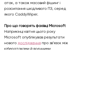
атак, а також масовий фішинг і 
розсилання шкідливого ПЗ, серед 
якого CaddyWiper.
Про що говорять фахівці Microsoft
Наприкінці квітня цього року 
Microsoft опублікував результати 
нового 
дослідження
 про зв’язок між 
кібератаками й воєнними 
операціями російської армії в Україні. 
Експерти зазначають, що Росія 
планувала повномасштабне 
вторгнення ще у 2021 році. Тоді 
урядові служби безпеки Росії 
сконцентрували свої сили в України 
аби стежити за організаціями, які 
могли б надати розвідувальні дані 
щодо українських військових, 
гуманітарної допомоги тощо.