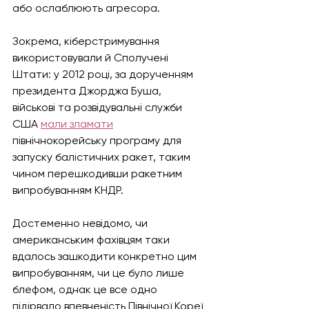
або ослаблюють агресора. 
Зокрема, кіберстримування 
використовували й Сполучені 
Штати: у 2012 році, за дорученням 
президента Джорджа Буша, 
військові та розвідувальні служби 
США 
мали зламати
північнокорейську програму для 
запуску балістичних ракет, таким 
чином перешкодивши ракетним 
випробуванням КНДР.
Достеменно невідомо, чи 
американським фахівцям таки 
вдалось зашкодити конкретно цим 
випробуванням, чи це було лише 
блефом, однак це все одно 
підірвало впевненість Північної Кореї 