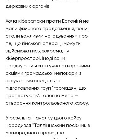
державних органів.
Хоча кібератаки проти Естонії й не 
мали фізичного продовження, вони 
стали важливим нагадуванням про 
те, що військові операції можуть 
здійснюватись, зокрема, і у 
кіберпросторі. Іноді вони 
поєднуються зі штучно створеними 
акціями громадської непокори із 
залученням спеціально 
підготовлених груп "громадян, що 
протестують". Головна мета — 
створення контрольованого хаосу.
У результаті аналізу цього кейсу 
народився "Талліннський посібник з 
міжнародного права, що 