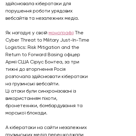
здійснювала кібератаки для 
порушення роботи урядових 
вебсайтів та незалежних медіа.
Як нагадує у своїй 
монографії
 The 
Cyber Threat to Military Just-In-Time 
Logistics: Risk Mitigation and the 
Return to Forward Basing офіцер 
Армії США Сіріус Бонтеа, за три 
тижні до вторгнення Росія 
розпочала здійснювати кібератаки 
на грузинські вебсайти.
Ці атаки були синхронізовані із 
використанням піхоти, 
бронетехніки, бомбардування та 
морської блокади. 
А кібератаки на сайти незалежних 
грузинських медіа перешкоджали 