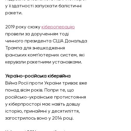
у її здатності запускати балістичні 
ракети.
2019 року схожу 
кібероперацію
провели за дорученням тоді 
чинного президента США Дональда 
Трампа для знешкодження 
іранських комп'ютерних систем, які 
керували ракетними установками.
Україно-російська кібервійна
Війна Росії проти України триває вже 
понад вісім років. Попри те, що 
російсько-українське протистояння 
у кіберпросторі має навіть довшу 
історію, принаймні у десятиліття, 
загострилось воно у 2014 році.