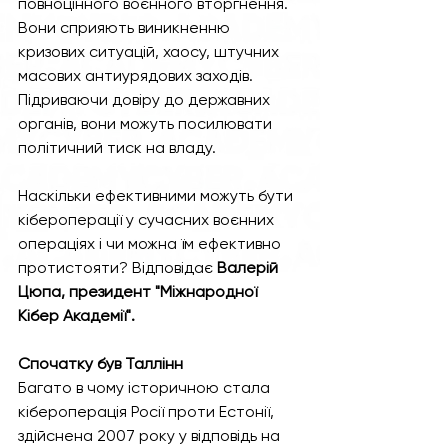
повноцінного воєнного вторгнення. 
Вони сприяють виникненню 
кризових ситуацій, хаосу, штучних 
масових антиурядових заходів. 
Підриваючи довіру до державних 
органів, вони можуть посилювати 
політичний тиск на владу.
Наскільки ефективними можуть бути 
кібероперації у сучасних воєнних 
операціях і чи можна їм ефективно 
протистояти? Відповідає 
Валерій 
Цюпа, президент "Міжнародної 
Кібер Академії".
Спочатку був Таллінн
Багато в чому історичною стала 
кібероперація Росії проти Естонії, 
здійснена 2007 року у відповідь на 