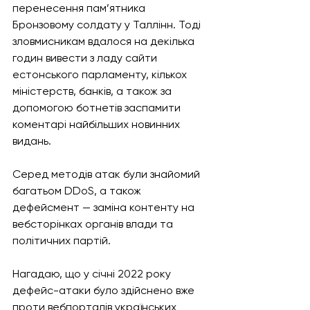
перенесення пам’ятника 
Бронзовому солдату у Таллінн. Тоді 
зловмисникам вдалося на декілька 
годин вивести з ладу сайти 
естонського парламенту, кількох 
міністерств, банків, а також за 
допомогою ботнетів заспамити 
коментарі найбільших новинних 
видань. 
Серед методів атак були знайомий 
багатьом DDoS, а також 
дефейсмент — заміна контенту на 
вебсторінках органів влади та 
політичних партій. 
Нагадаю, що у січні 2022 року 
дефейс-атаки було здійснено вже 
проти вебпорталів українських 