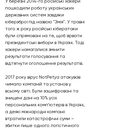
У березні 2014-го російські хакери 
пошкодили роботу українських 
державних систем завдяки 
кіберзброї під назвою "Змія". У травні 
того ж року російські кібератаки 
були спрямовані на те, щоб зірвати 
президентські вибори в Україні. Тоді 
хакери намагалися змінити 
результати голосування та 
відтягнути оголошення результатів.
2017 року вірус NotPetya атакував 
чимало компаній та установ у 
всьому світі. Були зашифровані та 
знищені дані на 10% усіх 
персональних комп’ютерів в Україні, 
а деякі міжнародні компанії 
втратили катастрофічні суми – 
збитки лише одного логістичного 