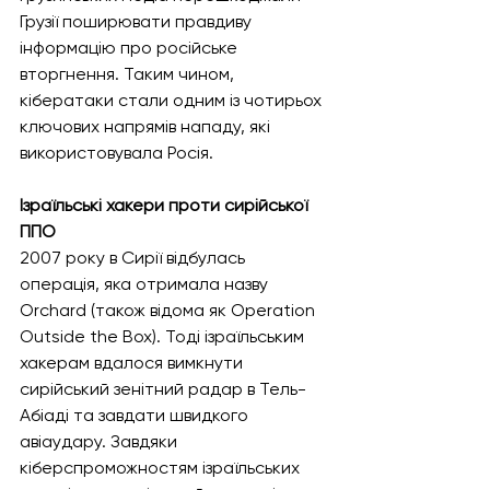
Грузії поширювати правдиву 
інформацію про російське 
вторгнення. Таким чином, 
кібератаки стали одним із чотирьох 
ключових напрямів нападу, які 
використовувала Росія.
Ізраїльські хакери проти сирійської 
ППО
2007 року в Сирії відбулась 
операція, яка отримала назву 
Orchard (також відома як Operation 
Outside the Box). Тоді ізраїльським 
хакерам вдалося вимкнути 
сирійський зенітний радар в Тель-
Абіаді та завдати швидкого 
авіаудару. Завдяки 
кіберспроможностям ізраїльських 