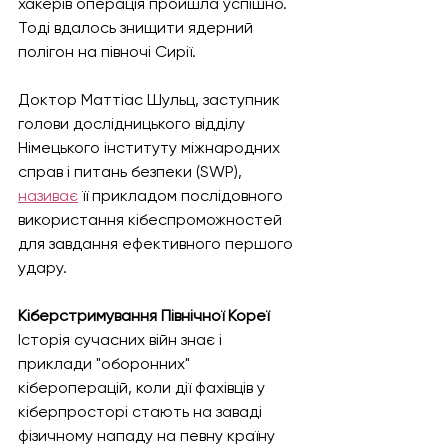
хакерів операція пройшла успішно. 
Тоді вдалось знищити ядерний 
полігон на півночі Сирії.
Доктор Маттіас Шульц, заступник 
голови дослідницького відділу 
Німецького інституту міжнародних 
справ і питань безпеки (SWP), 
називає
 її прикладом послідовного 
використання кібеспроможностей 
для завдання ефективного першого 
удару.
Кіберстримування Північної Кореї
Історія сучасних війн знає і 
приклади "оборонних" 
кібероперацій, коли дії фахівців у 
кіберпросторі стають на заваді 
фізичному нападу на певну країну 