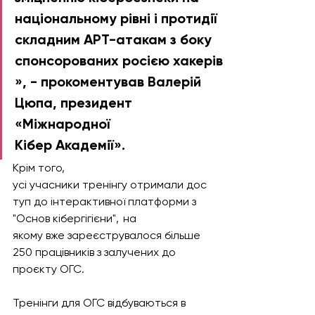
національному рівні і протидії 
складним APT-атакам з боку 
спонсорованих росією хакерів
», - прокоментував Валерій 
Цюпа, президент 
«Міжнародної 
Кібер Академії».  
Крім того, 
усі учасники тренінгу отримали дос
туп до інтерактивної платформи з 
"Основ кібергігієни",  на 
якому вже зареєструвалося більше 
250 працівників з залучених до 
проєкту ОГС. 
Тренінги для ОГС відбуваються в 