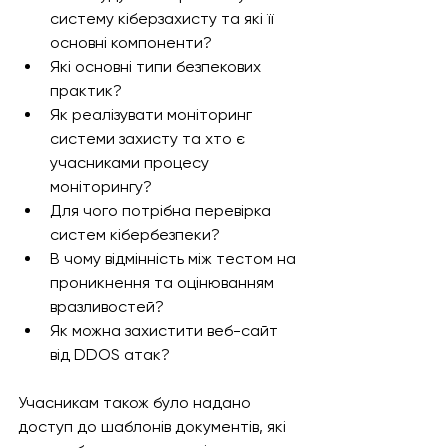
систему кіберзахисту та які її 
основні компоненти? 
Які основні типи безпекових 
практик? 
Як реалізувати моніторинг 
системи захисту та хто є 
учасниками процесу 
моніторингу? 
Для чого потрібна перевірка 
систем кібербезпеки? 
В чому відмінність між тестом на 
проникнення та оцінюванням 
вразливостей? 
Як можна захистити веб-сайт 
від DDOS атак? 
Учасникам також було надано 
доступ до шаблонів документів, які 