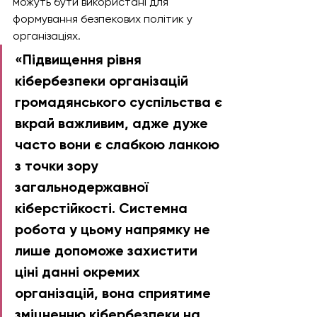
можуть бути використані для 
формування безпекових політик у 
організаціях. 
«Підвищення рівня 
кібербезпеки організацій 
громадянського суспільства є 
вкрай важливим, адже дуже 
часто вони є слабкою ланкою 
з точки зору 
загальнодержавної 
кіберстійкості. Системна 
робота у цьому напрямку не 
лише допоможе захистити 
ціні данні окремих 
організацій, вона сприятиме 
зміцненню кібербезпеки на 