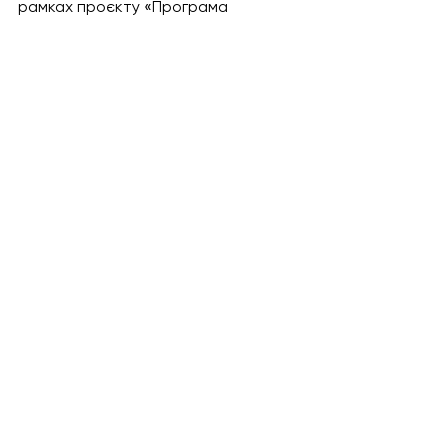
рамках проєкту «Програма 
сприяння громадській активності 
«Долучайся!», що фінансується 
Агентством США з міжнародного 
розвитку (USAID) та здійснюється 
Pact в Україні.  
кібербезпека
кібергігієна
громадський сектор
Події
Дивитися всі
Останні пости